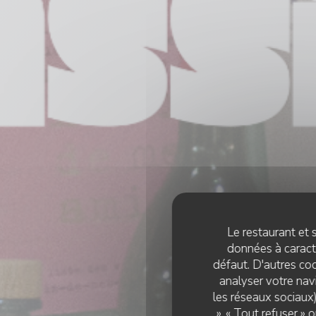
Le restaurant et s
données à caractè
défaut. D'autres coo
analyser votre navi
les réseaux sociaux)
», « Tout refuser »