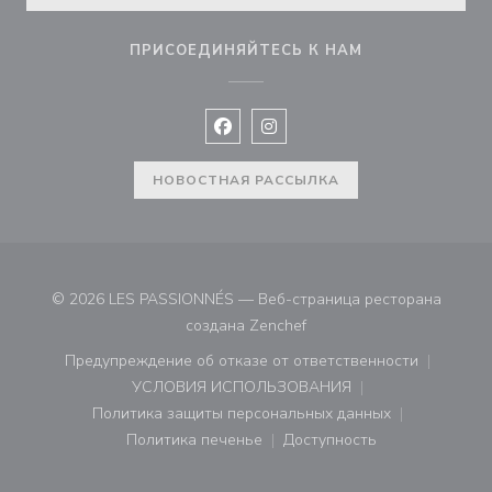
ПРИСОЕДИНЯЙТЕСЬ К НАМ
Facebook ((открывается в новом 
Instagram ((открывается в н
НОВОСТНАЯ РАССЫЛКА
© 2026 LES PASSIONNÉS — Веб-страница ресторана
((открывается в новом ок
создана
Zenchef
Предупреждение об отказе от ответственности
((открывается в новом окне))
УСЛОВИЯ ИСПОЛЬЗОВАНИЯ
((открывается в новом окне))
Политика защиты персональных данных
((открывается в новом окне))
Политика печенье
Доступность
((открывается в новом окне))
((открывается в новом