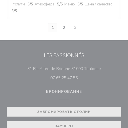
Услуги
:
5
/5
Атмосфера
:
5
/5
Меню
:
5
/5
Цена / качество
:
5
/5
1
2
3
LES PASSIONNÉS
((открывается 
31 Bis Allée de Brienne 31000 Toulouse
07 65 25 47 56
БРОНИРОВАНИЕ
ЗАБРОНИРОВАТЬ СТОЛИК
ВАУЧЕРЫ