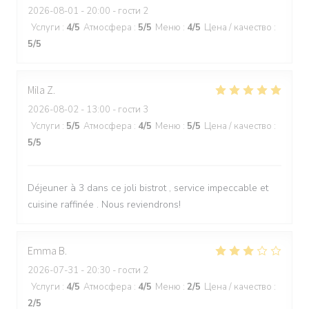
2026-08-01
- 20:00 - гости 2
Услуги
:
4
/5
Атмосфера
:
5
/5
Меню
:
4
/5
Цена / качество
:
5
/5
Mila
Z
2026-08-02
- 13:00 - гости 3
Услуги
:
5
/5
Атмосфера
:
4
/5
Меню
:
5
/5
Цена / качество
:
5
/5
Déjeuner à 3 dans ce joli bistrot , service impeccable et
cuisine raffinée . Nous reviendrons!
Emma
B
2026-07-31
- 20:30 - гости 2
Услуги
:
4
/5
Атмосфера
:
4
/5
Меню
:
2
/5
Цена / качество
:
2
/5