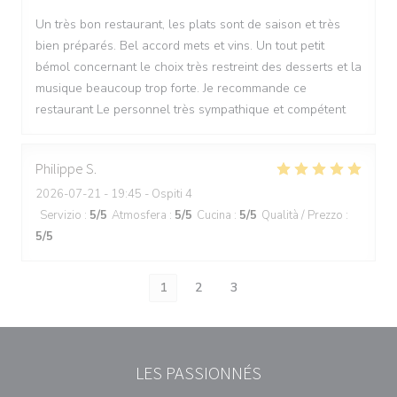
Un très bon restaurant, les plats sont de saison et très
bien préparés. Bel accord mets et vins. Un tout petit
bémol concernant le choix très restreint des desserts et la
musique beaucoup trop forte. Je recommande ce
restaurant Le personnel très sympathique et compétent
Philippe
S
2026-07-21
- 19:45 - Ospiti 4
Servizio
:
5
/5
Atmosfera
:
5
/5
Cucina
:
5
/5
Qualità / Prezzo
:
5
/5
1
2
3
LES PASSIONNÉS