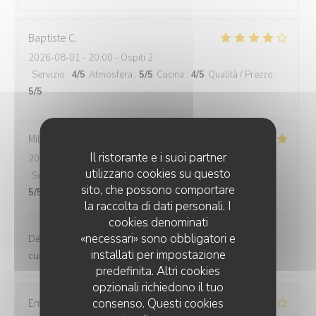
Baptiste
C
2026-08-01
- 20:00 - Ospiti 2
Servizio
:
4
/5
Atmosfera
:
5
/5
Cucina
:
4
/5
Qualità / Prezzo
:
5
/5
Mila
Z
Il ristorante e i suoi partner
2026-08-02
- 13:00 - Ospiti 3
utilizzano cookies su questo
Servizio
:
5
/5
Atmosfera
:
4
/5
Cucina
:
5
/5
Qualità / Prezzo
:
sito, che possono comportare
5
/5
la raccolta di dati personali. I
cookies denominati
«necessari» sono obbligatori e
Déjeuner à 3 dans ce joli bistrot , service impeccable et
installati per impostazione
cuisine raffinée . Nous reviendrons!
predefinita. Altri cookies
opzionali richiedono il tuo
consenso. Questi cookies
Emma
B