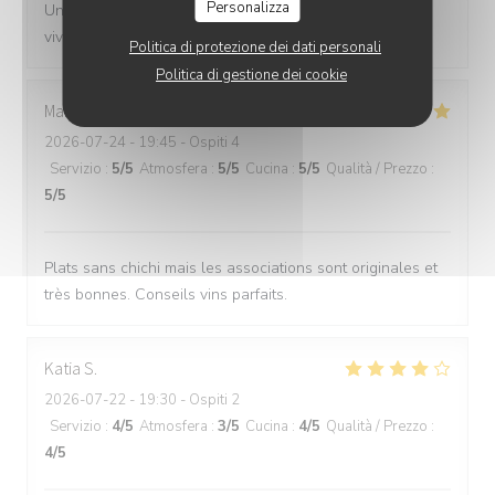
Personalizza
Un beau travail et une belle presentation Je conseille
vivement
Politica di protezione dei dati personali
Politica di gestione dei cookie
Marine
L
2026-07-24
- 19:45 - Ospiti 4
Servizio
:
5
/5
Atmosfera
:
5
/5
Cucina
:
5
/5
Qualità / Prezzo
:
5
/5
Plats sans chichi mais les associations sont originales et
très bonnes. Conseils vins parfaits.
Katia
S
2026-07-22
- 19:30 - Ospiti 2
Servizio
:
4
/5
Atmosfera
:
3
/5
Cucina
:
4
/5
Qualità / Prezzo
:
4
/5