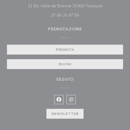
((apre una nuov
31 Bis Allée de Brienne 31000 Toulouse
07 65 25 47 56
PRENOTAZIONE
PRENOTA
BUONI
SEGUICI
Facebook ((apre una nuova finestra)
Instagram ((apre una nuova fi
NEWSLETTER