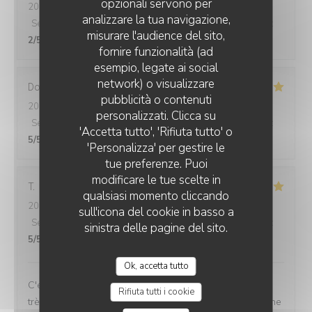
opzionali servono per
2026-07-31
- 20:30 - Ospiti 2
analizzare la tua navigazione,
Servizio
:
4
/5
Atmosfera
:
4
/5
Cucina
:
2
/5
Qualità / Prezzo
:
misurare l'audience del sito,
2
/5
fornire funzionalità (ad
esempio, legate ai social
network) o visualizzare
Dominique
G
pubblicità o contenuti
2026-07-17
- 13:00 - Ospiti 3
personalizzati. Clicca su
Servizio
:
5
/5
Atmosfera
:
5
/5
Cucina
:
5
/5
Qualità / Prezzo
:
'Accetta tutto', 'Rifiuta tutto' o
5
/5
'Personalizza' per gestire le
tue preferenze. Puoi
modificare le tue scelte in
T
qualsiasi momento cliccando
2026-07-30
- 21:45 - Ospiti 2
sull'icona del cookie in basso a
Servizio
:
5
/5
Atmosfera
:
5
/5
Cucina
:
5
/5
Qualità / Prezzo
:
sinistra delle pagine del sito.
5
/5
Ok, accetta tutto
C'est dans un cadre très accueillant avec un personnel
Rifiuta tutti i cookie
très à l'écoute que j'ai pu apprécié une Excellente cuisine