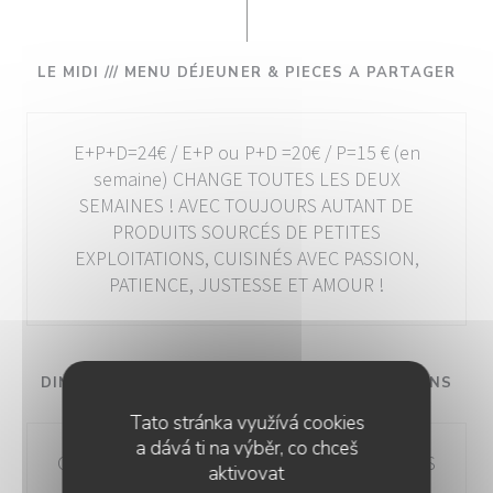
LE MIDI /// MENU DÉJEUNER & PIECES A PARTAGER
E+P+D=24€ / E+P ou P+D =20€ / P=15 € (en
semaine) CHANGE TOUTES LES DEUX
SEMAINES ! AVEC TOUJOURS AUTANT DE
PRODUITS SOURCÉS DE PETITES
EXPLOITATIONS, CUISINÉS AVEC PASSION,
PATIENCE, JUSTESSE ET AMOUR !
DINER /// BUVONS / MANGEONS / RIONS / BUVONS
Tato stránka využívá cookies
a dává ti na výběr, co chceš
COCHONNERIES / ENTRÉES BIEN TROUSSÉES
aktivovat
/ PLATS DE SAISON (OU PAS) / PIÈCES À