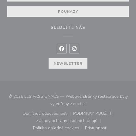
POUKAZY
SLEDUJTE NÁS
Facebook ((otevře se v novém okně
Instagram ((otevře se v nové
NEWSLETTER
© 2026 LES PASSIONNÉS — Webové stránky restaurace byly
((otevře se v novém okně))
vytvořeny
Zenchef
Odmítnutí odpovědnosti
PODMÍNKY POUŽITÍ
((otevře se v novém okně))
((otevře se v novém o
Zásady ochrany osobních údajů
((otevře se v novém okně))
Politika ohledně cookies
Pristupnost
((otevře se v novém okně))
((otevře se v novém o