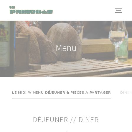
Panel pro správu cookies
Menu
LE MIDI /// MENU DÉJEUNER & PIECES A PARTAGER
DINER
DÉJEUNER // DINER